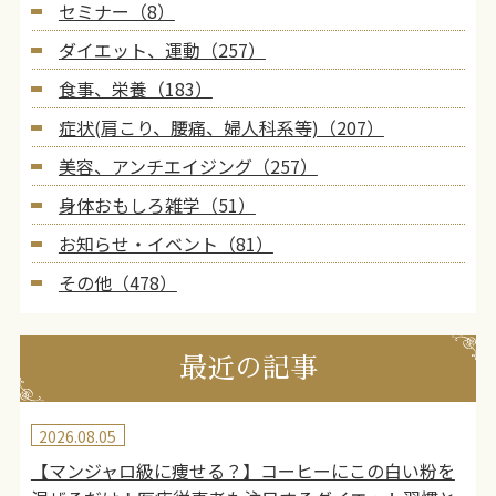
セミナー（8）
ダイエット、運動（257）
食事、栄養（183）
症状(肩こり、腰痛、婦人科系等)（207）
美容、アンチエイジング（257）
身体おもしろ雑学（51）
お知らせ・イベント（81）
その他（478）
最近の記事
2026.08.05
【マンジャロ級に痩せる？】コーヒーにこの白い粉を