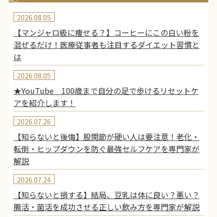
2026.08.05
【マンジャロ級に痩せる？】コーヒーにこの白い粉を
混ぜるだけ！医療従事者も注目するダイエット習慣と
は
2026.08.05
★YouTube 100歳まで自分の足で歩けるリセットケ
アを紹介します！
2026.07.26
【知らないと後悔】股関節が硬い人は要注意！老化・
転倒・ヒップダウンを防ぐ最強セルフケアを専門家が
解説
2026.07.24
【知らないと損する】結局、豆乳は体に良い？悪い？
腸活・菌活を成功させる正しい飲み方を専門家が解説