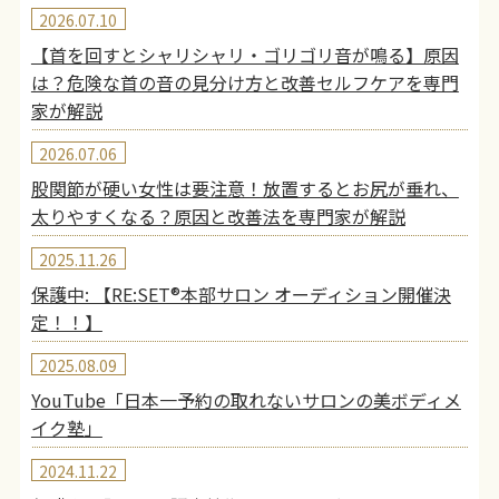
2026.07.10
【首を回すとシャリシャリ・ゴリゴリ音が鳴る】原因
は？危険な首の音の見分け方と改善セルフケアを専門
家が解説
2026.07.06
股関節が硬い女性は要注意！放置するとお尻が垂れ、
太りやすくなる？原因と改善法を専門家が解説
2025.11.26
保護中: 【RE:SET®︎本部サロン オーディション開催決
定！！】
2025.08.09
YouTube「日本一予約の取れないサロンの美ボディメ
イク塾」
2024.11.22