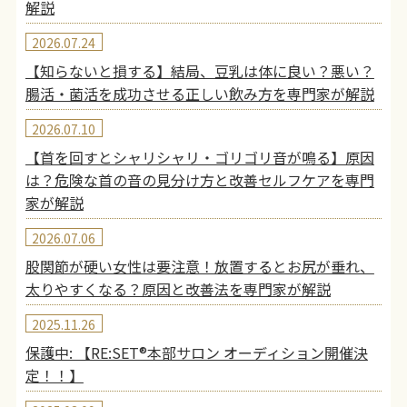
解説
2026.07.24
【知らないと損する】結局、豆乳は体に良い？悪い？
腸活・菌活を成功させる正しい飲み方を専門家が解説
2026.07.10
【首を回すとシャリシャリ・ゴリゴリ音が鳴る】原因
は？危険な首の音の見分け方と改善セルフケアを専門
家が解説
2026.07.06
股関節が硬い女性は要注意！放置するとお尻が垂れ、
太りやすくなる？原因と改善法を専門家が解説
2025.11.26
保護中: 【RE:SET®︎本部サロン オーディション開催決
定！！】