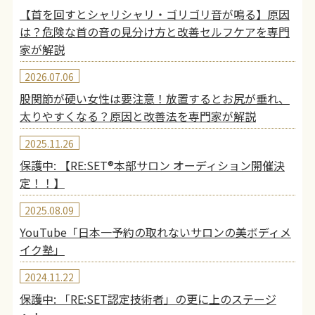
【首を回すとシャリシャリ・ゴリゴリ音が鳴る】原因
は？危険な首の音の見分け方と改善セルフケアを専門
家が解説
2026.07.06
股関節が硬い女性は要注意！放置するとお尻が垂れ、
太りやすくなる？原因と改善法を専門家が解説
2025.11.26
保護中: 【RE:SET®︎本部サロン オーディション開催決
定！！】
2025.08.09
YouTube「日本一予約の取れないサロンの美ボディメ
イク塾」
2024.11.22
保護中: 「RE:SET認定技術者」の更に上のステージ