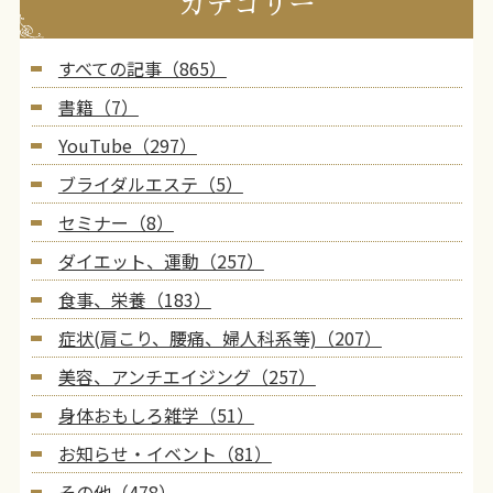
カテゴリー
すべての記事（865）
書籍（7）
YouTube（297）
ブライダルエステ（5）
セミナー（8）
ダイエット、運動（257）
食事、栄養（183）
症状(肩こり、腰痛、婦人科系等)（207）
美容、アンチエイジング（257）
身体おもしろ雑学（51）
お知らせ・イベント（81）
その他（478）