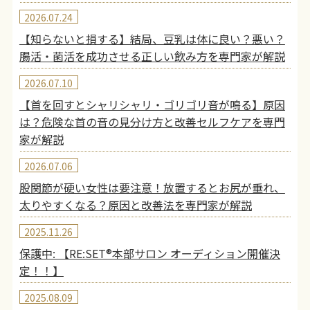
2026.07.24
【知らないと損する】結局、豆乳は体に良い？悪い？
腸活・菌活を成功させる正しい飲み方を専門家が解説
2026.07.10
【首を回すとシャリシャリ・ゴリゴリ音が鳴る】原因
は？危険な首の音の見分け方と改善セルフケアを専門
家が解説
2026.07.06
股関節が硬い女性は要注意！放置するとお尻が垂れ、
太りやすくなる？原因と改善法を専門家が解説
2025.11.26
保護中: 【RE:SET®︎本部サロン オーディション開催決
定！！】
2025.08.09