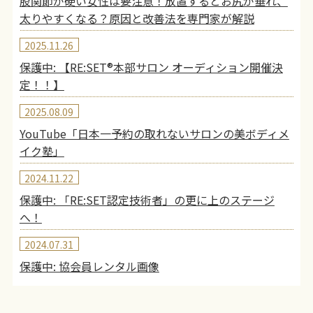
股関節が硬い女性は要注意！放置するとお尻が垂れ、
太りやすくなる？原因と改善法を専門家が解説
2025.11.26
保護中: 【RE:SET®︎本部サロン オーディション開催決
定！！】
2025.08.09
YouTube「日本一予約の取れないサロンの美ボディメ
イク塾」
2024.11.22
保護中: 「RE:SET認定技術者」の更に上のステージ
へ！
2024.07.31
保護中: 協会員レンタル画像