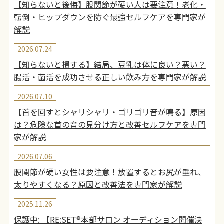
【知らないと後悔】股関節が硬い人は要注意！老化・
転倒・ヒップダウンを防ぐ最強セルフケアを専門家が
解説
2026.07.24
【知らないと損する】結局、豆乳は体に良い？悪い？
腸活・菌活を成功させる正しい飲み方を専門家が解説
2026.07.10
【首を回すとシャリシャリ・ゴリゴリ音が鳴る】原因
は？危険な首の音の見分け方と改善セルフケアを専門
家が解説
2026.07.06
股関節が硬い女性は要注意！放置するとお尻が垂れ、
太りやすくなる？原因と改善法を専門家が解説
2025.11.26
保護中: 【RE:SET®︎本部サロン オーディション開催決