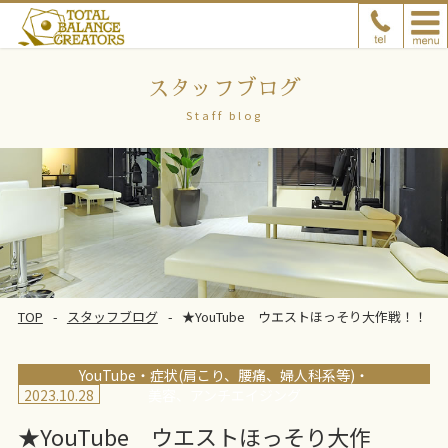
スタッフブログ
Staff blog
TOP
スタッフブログ
★YouTube ウエストほっそり大作戦！！
YouTube
症状(肩こり、腰痛、婦人科系等)
2023.10.28
美容、アンチエイジング
★YouTube ウエストほっそり大作