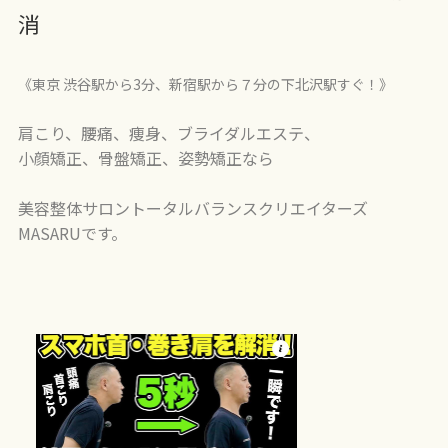
消
《東京 渋谷駅から3分、新宿駅から７分の下北沢駅すぐ！》
肩こり、腰痛、痩身、ブライダルエステ、
小顔矯正、骨盤矯正、姿勢矯正なら
美容整体サロントータルバランスクリエイターズ
MASARUです。