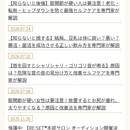
【知らないと後悔】股関節が硬い人は要注意！老化・
転倒・ヒップダウンを防ぐ最強セルフケアを専門家が
解説
2026.07.24
【知らないと損する】結局、豆乳は体に良い？悪い？
腸活・菌活を成功させる正しい飲み方を専門家が解説
2026.07.10
【首を回すとシャリシャリ・ゴリゴリ音が鳴る】原因
は？危険な首の音の見分け方と改善セルフケアを専門
家が解説
2026.07.06
股関節が硬い女性は要注意！放置するとお尻が垂れ、
太りやすくなる？原因と改善法を専門家が解説
2025.11.26
保護中: 【RE:SET®︎本部サロン オーディション開催決