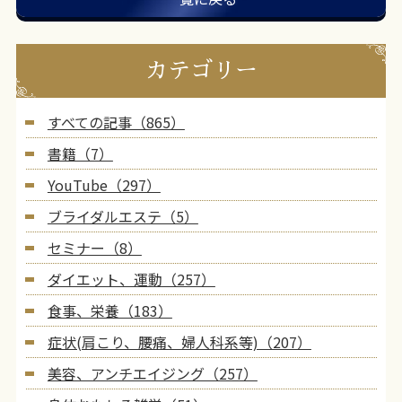
カテゴリー
すべての記事（865）
書籍（7）
YouTube（297）
ブライダルエステ（5）
セミナー（8）
ダイエット、運動（257）
食事、栄養（183）
症状(肩こり、腰痛、婦人科系等)（207）
美容、アンチエイジング（257）