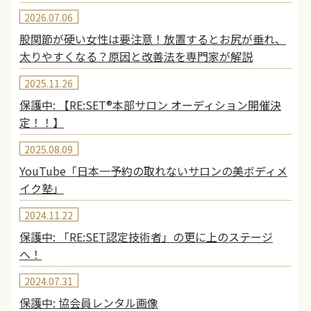
2026.07.06
股関節が硬い女性は要注意！放置するとお尻が垂れ、
太りやすくなる？原因と改善法を専門家が解説
2025.11.26
保護中: 【RE:SET®︎本部サロン オーディション開催決
定！！】
2025.08.09
YouTube「日本一予約の取れないサロンの美ボディメ
イク塾」
2024.11.22
保護中: 「RE:SET認定技術者」の更に上のステージ
へ！
2024.07.31
保護中: 協会員レンタル画像