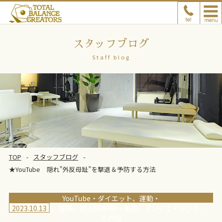
スタッフブログ
Staff blog
TOP
スタッフブログ
★YouTube 隠れ”外反母趾”を撃退＆予防する方法
YouTube
ダイエット、運動
2023.10.13
症状(肩こり、腰痛、婦人科系等)
美容、アンチエイジング
その他