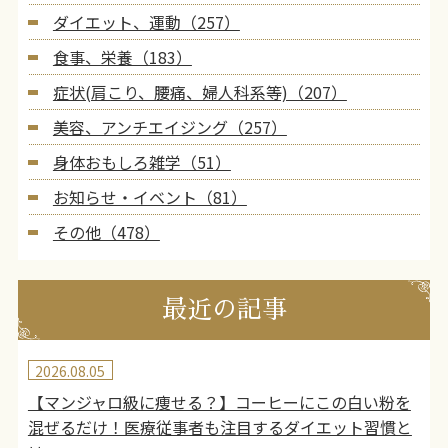
ダイエット、運動（257）
食事、栄養（183）
症状(肩こり、腰痛、婦人科系等)（207）
美容、アンチエイジング（257）
身体おもしろ雑学（51）
お知らせ・イベント（81）
その他（478）
最近の記事
2026.08.05
【マンジャロ級に痩せる？】コーヒーにこの白い粉を
混ぜるだけ！医療従事者も注目するダイエット習慣と