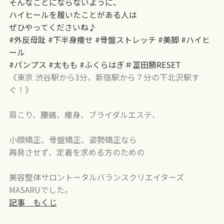
そんなことにならないように、
ハイヒールを履いたことがある人は
ぜひやってくださいね♪
#外反母趾 #下半身痩せ #骨盤ストレッチ #美脚 #ハイヒ
ール
#パンプス #太もも #ふくらはぎ＃冨田勝RESET
《東京 渋谷駅から3分、新宿駅から７分の下北沢駅す
ぐ！》
肩こり、腰痛、痩身、ブライダルエステ、
小顔矯正、骨盤矯正、姿勢矯正なら
再発させず、定着を求める方のための
美容整体サロントータルバランスクリエイターズ
MASARUでした。
記事 もくじ