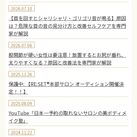
2026.07.10
【首を回すとシャリシャリ・ゴリゴリ音が鳴る】原因
は？危険な首の音の見分け方と改善セルフケアを専門
家が解説
2026.07.06
股関節が硬い女性は要注意！放置するとお尻が垂れ、
太りやすくなる？原因と改善法を専門家が解説
2025.11.26
保護中: 【RE:SET®︎本部サロン オーディション開催決
定！！】
2025.08.09
YouTube「日本一予約の取れないサロンの美ボディメ
イク塾」
2024.11.22