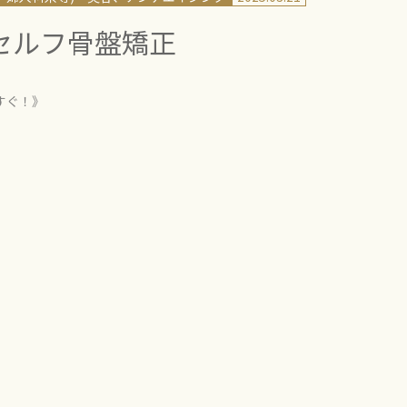
！セルフ骨盤矯正
すぐ！》