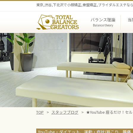
東京,渋谷,下北沢で小顔矯正,骨盤矯正,ブライダルエステ
バランス理論
当
Balance theory
第三
全身バランス矯正
メルト
院
TOP
スタッフブログ
★YouTube 座るだけ！
YouTube
ダイエット、運動
症状(肩こり、腰痛