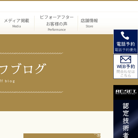
ビフォーアフター
メディア掲載
店舗情報
お客様の声
Media
Store
Performance
フブログ
テ矯正
ミナー
験談
ダイエット痩身矯正
ff blog