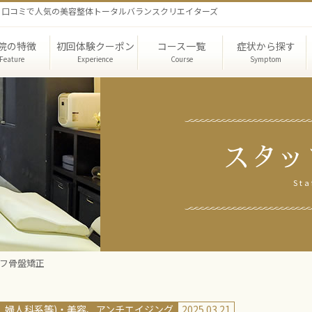
なら口コミで人気の美容整体トータルバランスクリエイターズ
院の特徴
初回体験クーポン
コース一覧
症状から探す
Feature
Experience
Course
Symptom
スタッ
者機関による
セラピー
長紹介
頭蓋骨・小顔矯正
店舗概要/アクセス
ビフォーアフター
スタッフブログ
骨盤矯正
初回体験談
ブライダルエス
スクール・セ
コース体
実証結果
Sta
セルフ骨盤矯正
、婦人科系等)
美容、アンチエイジング
2025.03.21