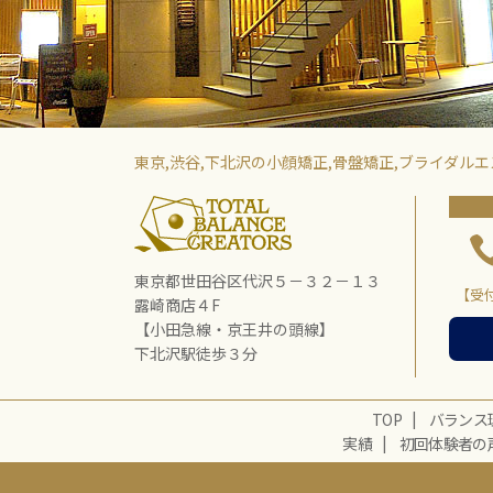
東京,渋谷,下北沢の小顔矯正,骨盤矯正,ブライダ
東京都世田谷区代沢５－３２－１３
【受付
露崎商店４F
【小田急線・京王井の頭線】
下北沢駅徒歩３分
TOP
バランス
実績
初回体験者の