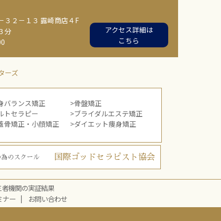
３２－１３ 露崎商店４F
アクセス詳細は
３分
こちら
00
ターズ
身バランス矯正
骨盤矯正
ルトセラピー
ブライダルエステ矯正
蓋骨矯正・小顔矯正
ダイエット痩身矯正
国際ゴッドセラピスト協会
の為のスクール
三者機関の実証結果
ミナー
お問い合わせ