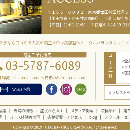
〒１５５－００３２ 東京都世田谷区代沢５－
【小田急線・京王井の頭線】 下北沢駅徒歩
【平日】11:00-21:00 ※日曜のみ14:00-21:
ルエステなら口コミで人気の矯正サロン美容整体トータルバランスクリエイ
電話ご予約優先
コース一覧
全
03-5787-6089
メ
頭
時間】11：00-21：00
※日曜のみ14：00-21：00
WEB予約
セラピスト
理論
当院の特徴
症状から探す
メディア掲載
院長紹介
第
声
コース体験者の声
店舗概要・アクセス
blog
スクール・セ
Copyright © 2019 TOTAL BARANCE CREATORS,All rights reserved.