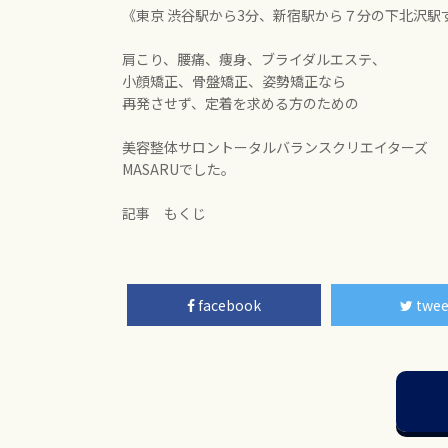
《東京 渋谷駅から3分、新宿駅から７分の下北沢駅
肩こり、腰痛、痩身、ブライダルエステ、
小顔矯正、骨盤矯正、姿勢矯正なら
再発させず、定着を求める方のための
美容整体サロントータルバランスクリエイターズ
MASARUでした。
記事 もくじ
facebook
twee