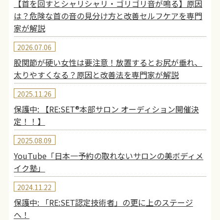
【首を回すとシャリシャリ・ゴリゴリ音が鳴る】原因
は？危険な首の音の見分け方と改善セルフケアを専門
家が解説
2026.07.06
股関節が硬い女性は要注意！放置するとお尻が垂れ、
太りやすくなる？原因と改善法を専門家が解説
2025.11.26
保護中: 【RE:SET®︎本部サロン オーディション開催決
定！！】
2025.08.09
YouTube「日本一予約の取れないサロンの美ボディメ
イク塾」
2024.11.22
保護中: 「RE:SET認定技術者」の更に上のステージ
へ！