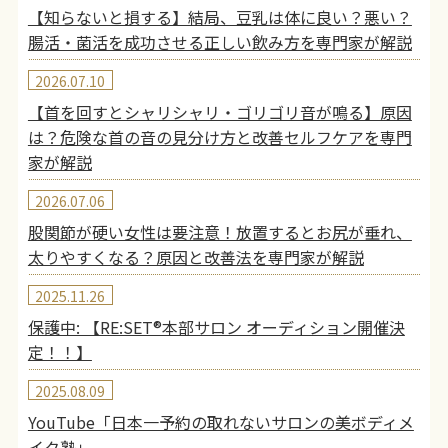
【知らないと損する】結局、豆乳は体に良い？悪い？
腸活・菌活を成功させる正しい飲み方を専門家が解説
2026.07.10
【首を回すとシャリシャリ・ゴリゴリ音が鳴る】原因
は？危険な首の音の見分け方と改善セルフケアを専門
家が解説
2026.07.06
股関節が硬い女性は要注意！放置するとお尻が垂れ、
太りやすくなる？原因と改善法を専門家が解説
2025.11.26
保護中: 【RE:SET®︎本部サロン オーディション開催決
定！！】
2025.08.09
YouTube「日本一予約の取れないサロンの美ボディメ
イク塾」