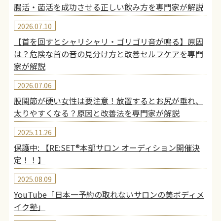
腸活・菌活を成功させる正しい飲み方を専門家が解説
2026.07.10
【首を回すとシャリシャリ・ゴリゴリ音が鳴る】原因
は？危険な首の音の見分け方と改善セルフケアを専門
家が解説
2026.07.06
股関節が硬い女性は要注意！放置するとお尻が垂れ、
太りやすくなる？原因と改善法を専門家が解説
2025.11.26
保護中: 【RE:SET®︎本部サロン オーディション開催決
定！！】
2025.08.09
YouTube「日本一予約の取れないサロンの美ボディメ
イク塾」