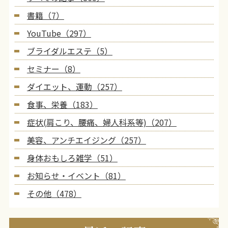
書籍（7）
YouTube（297）
ブライダルエステ（5）
セミナー（8）
ダイエット、運動（257）
食事、栄養（183）
症状(肩こり、腰痛、婦人科系等)（207）
美容、アンチエイジング（257）
身体おもしろ雑学（51）
お知らせ・イベント（81）
その他（478）