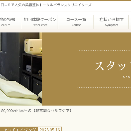
なら口コミで人気の美容整体トータルバランスクリエイターズ
院の特徴
初回体験クーポン
コース一覧
症状から探す
Feature
Experience
Course
Symptom
スタッ
者機関による
セラピー
長紹介
頭蓋骨・小顔矯正
店舗概要/アクセス
ビフォーアフター
スタッフブログ
骨盤矯正
初回体験談
ブライダルエス
スクール・セ
コース体
実証結果
Sta
1,180,000万回再生の【非常識なセルフケア】
、アンチエイジング
2025.05.16