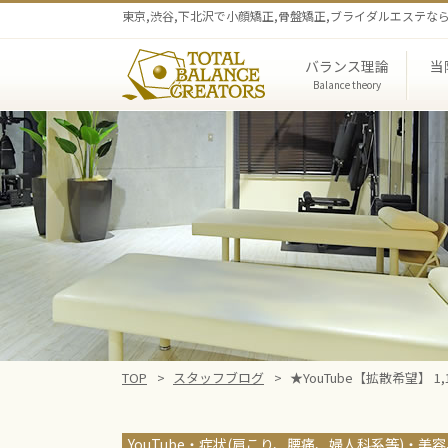
東京,渋谷,下北沢で小顔矯正,骨盤矯正,ブライダルエステ
バランス理論
当
Balance theory
第三
全身バランス矯正
メルト
院
TOP
スタッフブログ
★YouTube【拡散希望】 
YouTube
症状(肩こり、腰痛、婦人科系等)
美容