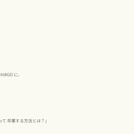
phI4GO
に、
知って 卒業する方法とは？」