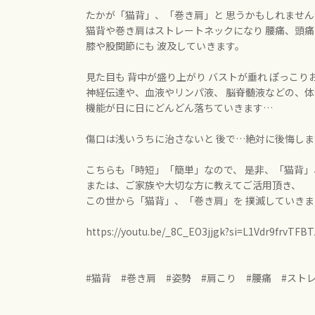
たかが「猫背」、「巻き肩」と 思うかもしれません
猫背や巻き肩はストレートネックになり 腰痛、頭
膝や股関節にも 波及していきます。
見た目も 背中が盛り上がり バストが垂れ ぽっこり
神経伝達や、血液やリンパ液、 脳脊髄液などの、体
機能が日に日にどんどん落ちていきます…
傷口は浅いうちに治さないと 後で…絶対に後悔しま
こちらも「時短」「簡単」なので、 是非、「猫背
または、ご家族や大切な方に教えてご活用頂き、
この世から「猫背」、「巻き肩」を 撲滅していき
https://youtu.be/_8C_EO3jjgk?
si=L1Vdr9frvTFB
#猫背 #巻き肩 #姿勢 #肩こり #腰痛 #スト