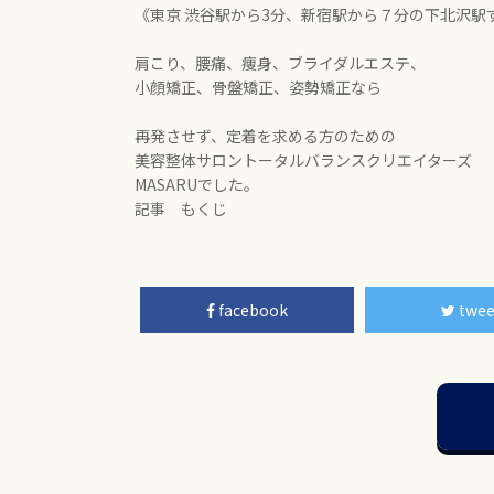
《東京 渋谷駅から3分、新宿駅から７分の下北沢駅
肩こり、腰痛、痩身、ブライダルエステ、
小顔矯正、骨盤矯正、姿勢矯正なら
再発させず、定着を求める方のための
美容整体サロントータルバランスクリエイターズ
MASARUでした。
記事 もくじ
facebook
twee