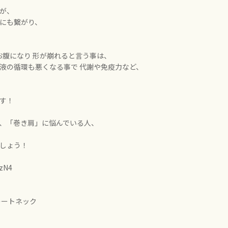
が、
痛にも繋がり、
お腹になり 形が崩れると言う事は、
液の循環も悪くなる事で 代謝や免疫力など、
す！
」、「巻き肩」に悩んでいる人、
ましょう！
TzN4
レートネック