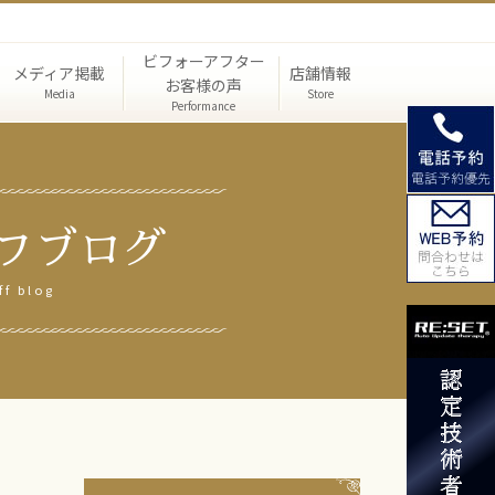
ビフォーアフター
メディア掲載
店舗情報
お客様の声
Media
Store
Performance
フブログ
テ矯正
ミナー
験談
ダイエット痩身矯正
ff blog