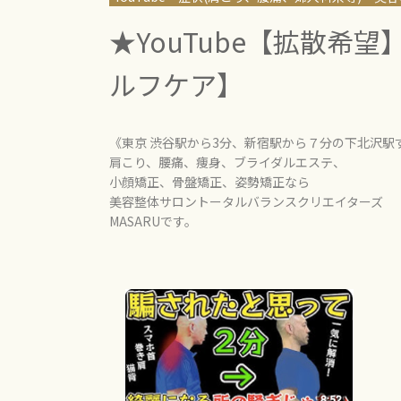
★YouTube【拡散希望】
ルフケア】
《東京 渋谷駅から3分、新宿駅から７分の下北沢駅
肩こり、腰痛、痩身、ブライダルエステ、
小顔矯正、骨盤矯正、姿勢矯正なら
美容整体サロントータルバランスクリエイターズ
MASARUです。