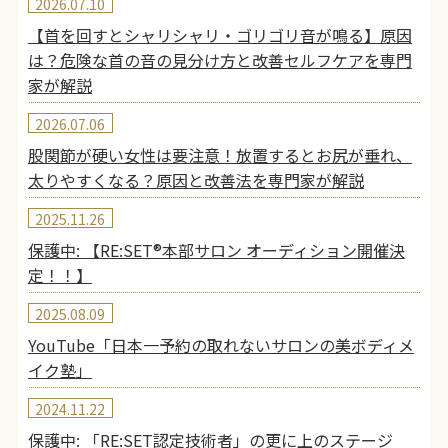
2026.07.10
【首を回すとシャリシャリ・ゴリゴリ音が鳴る】原因
は？危険な首の音の見分け方と改善セルフケアを専門
家が解説
2026.07.06
股関節が硬い女性は要注意！放置するとお尻が垂れ、
太りやすくなる？原因と改善法を専門家が解説
2025.11.26
保護中: 【RE:SET®︎本部サロン オーディション開催決
定！！】
2025.08.09
YouTube「日本一予約の取れないサロンの美ボディメ
イク塾」
2024.11.22
保護中: 「RE:SET認定技術者」の更に上のステージ