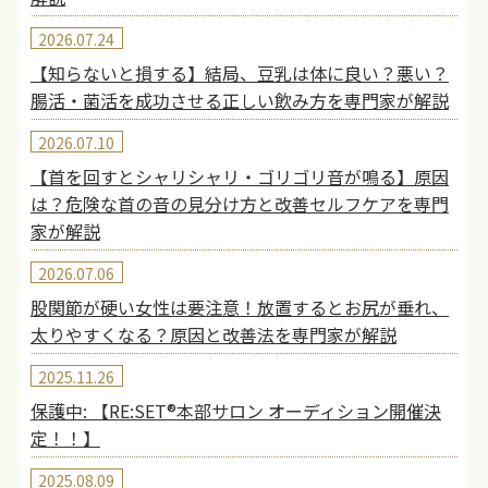
2026.07.24
【知らないと損する】結局、豆乳は体に良い？悪い？
腸活・菌活を成功させる正しい飲み方を専門家が解説
2026.07.10
【首を回すとシャリシャリ・ゴリゴリ音が鳴る】原因
は？危険な首の音の見分け方と改善セルフケアを専門
家が解説
2026.07.06
股関節が硬い女性は要注意！放置するとお尻が垂れ、
太りやすくなる？原因と改善法を専門家が解説
2025.11.26
保護中: 【RE:SET®︎本部サロン オーディション開催決
定！！】
2025.08.09