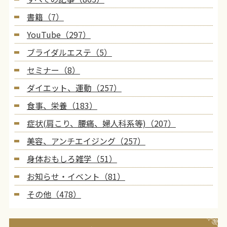
書籍（7）
YouTube（297）
ブライダルエステ（5）
セミナー（8）
ダイエット、運動（257）
食事、栄養（183）
症状(肩こり、腰痛、婦人科系等)（207）
美容、アンチエイジング（257）
身体おもしろ雑学（51）
お知らせ・イベント（81）
その他（478）