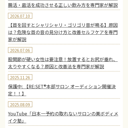
腸活・菌活を成功させる正しい飲み方を専門家が解説
2026.07.10
【首を回すとシャリシャリ・ゴリゴリ音が鳴る】原因
は？危険な首の音の見分け方と改善セルフケアを専門
家が解説
2026.07.06
股関節が硬い女性は要注意！放置するとお尻が垂れ、
太りやすくなる？原因と改善法を専門家が解説
2025.11.26
保護中: 【RE:SET®︎本部サロン オーディション開催決
定！！】
2025.08.09
YouTube「日本一予約の取れないサロンの美ボディメ
イク塾」