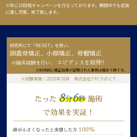
※年に10回程キャンペーンを行なっております。期間中でも定員
に達し次第、終了致します。
研究所にて「RE:SET」を用い、
頭蓋骨矯正、小顔矯正、骨盤矯正
エビデンスを取得!!
の臨床試験を行い、
※科学的に矯正効果が証明された事例は極めて稀です。
※試験実施：2020年10月 株式会社TFCラボにて
8
6
たった
分
秒
施術
で効果を実証！
100％
顔が小さくなったと実感した方