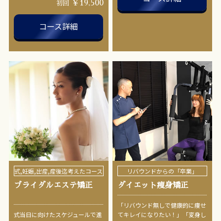
￥19,500
初回
コース詳細
式,妊娠,出産,産後迄考えたコース
リバウンドからの「卒業」
ブライダルエステ矯正
ダイエット痩身矯正
「リバウンド無しで健康的に痩せ
式当日に向けたスケジュールで進
てキレイになりたい！」「変身し