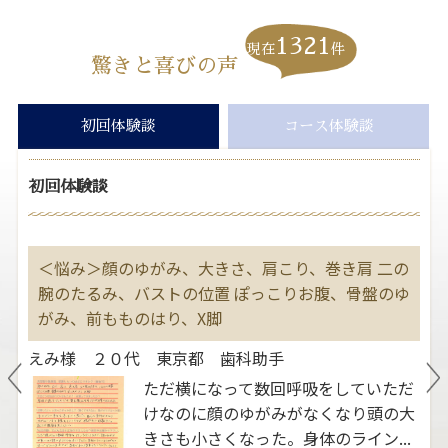
1321
現在
件
驚きと喜びの声
初回体験談
コース体験談
初回体験談
す
＜悩み＞顔のゆがみ、大きさ、肩こり、巻き肩 二の
＜
大
腕のたるみ、バストの位置 ぽっこりお腹、骨盤のゆ
２
善
がみ、前もものはり、X脚
よ
えみ様 ２０代 東京都 歯科助手
ま
ただ横になって数回呼吸をしていただ
いう
けなのに顔のゆがみがなくなり頭の大
。ふ
きさも小さくなった。身体のライン...