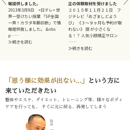
報提供しました。
正の体験取材を受けました
妊
2013年3月9日 <日テレ> 世
２０１５年１１月２１日 フ
界一受けたい授業 「SP全国
ジテレビ「めざましどよう
一斉！カラダ年齢診断」で情
び」 《３〜９ヶ月も予約が取
報提供致しました。 &nbs
れない》 頭 が小さくな
p……
る！？ 人気小顔矯正サロン
≫続きを読む
……
≫続きを読む
「思う様に効果が出ない…」
という方に
来ていただきたい
整体やエステ、ダイエット、トレーニング等、様々なボディ
ケアを行っても、
すぐに元に戻る、再発してしまう