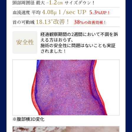
-1.2㎝
頭部周囲径 最大
サイズダウン！
4.08μｌ/sec UP
5.3
血流速度 平均
％UP！
18.13°改善！
38
首の可動域
％の改善効果！
経過観察期間の2週間において不調を訴
える方はおらず、
安全性
施術の安全性に問題はないことも実証
されました！
※腹部横3D変化