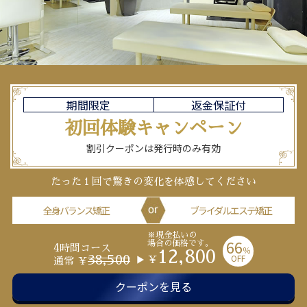
期間限定
返金保証付
初回体験
キャンペーン
割引クーポンは発行時のみ有効
たった１回で驚きの変化を体感してください
全身バランス矯正
ブライダルエステ矯正
※現金払いの
66
場合の価格です。
4時間コース
％
12,800
OFF
38,500
￥
通常 ￥
クーポンを見る