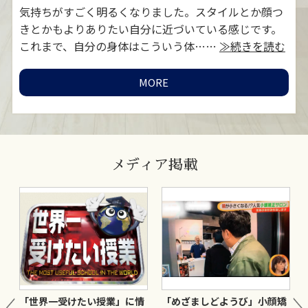
対
気持ちがすごく明るくなりました。スタイルとか顔つ
お
MORE
≫続
きとかもよりありたい自分に近づいている感じです。
灸
これまで、自分の身体はこういう体……
≫続きを読む
い
MORE
メディア掲載
ま
「世界一受けたい授業」に情
「めざましどようび」小顔矯