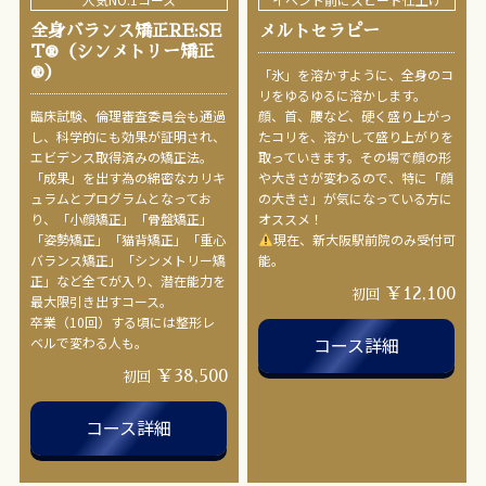
全身バランス矯正RE:SE
メルトセラピー
T®︎（シンメトリー矯正
®︎）
「氷」を溶かすように、全身のコ
リをゆるゆるに溶かします。
臨床試験、倫理審査委員会も通過
顔、首、腰など、硬く盛り上がっ
し、科学的にも効果が証明され、
たコリを、溶かして盛り上がりを
エビデンス取得済みの矯正法。
取っていきます。その場で顔の形
「成果」を出す為の綿密なカリキ
や大きさが変わるので、特に「顔
ュラムとプログラムとなってお
の大きさ」が気になっている方に
り、「小顔矯正」「骨盤矯正」
オススメ！
「姿勢矯正」「猫背矯正」「重心
現在、新大阪駅前院のみ受付可
バランス矯正」「シンメトリー矯
能。
正」など全てが入り、潜在能力を
￥12,100
初回
最大限引き出すコース。
卒業（10回）する頃には整形レ
コース詳細
ベルで変わる人も。
￥38,500
初回
コース詳細