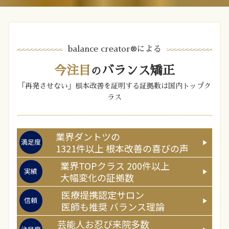
balance creator®︎による
今注目
バランス矯正
の
「再発させない」根本改善を証明する証拠数は国内トップク
ラス
業界ダントツの
満足度
1321
件以上
根本改善の喜びの声
業界TOPクラス
200
件以上
実績
大幅変化の証拠数
医療提携認定サロン
信頼
医師
も推奨
バランス理論
芸能人お忍び来院多数