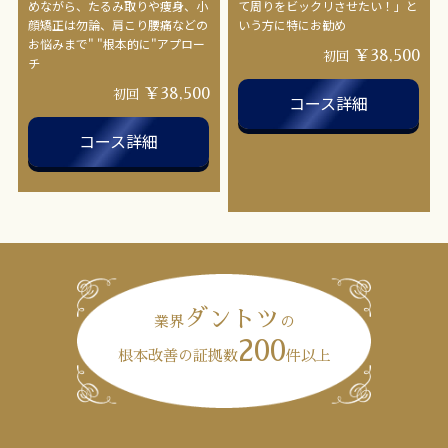
めながら、たるみ取りや痩身、小
て周りをビックリさせたい！」と
顔矯正は勿論、肩こり腰痛などの
いう方に特にお勧め
お悩みまで" "根本的に"アプロー
￥38,500
初回
チ
￥38,500
初回
コース詳細
コース詳細
ダントツ
業界
の
200
根本改善の証拠数
件以上