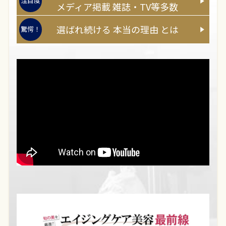
注目度
メディア
掲載
雑誌・TV等多数
選ばれ続ける
本当
の
理由
とは
驚愕！