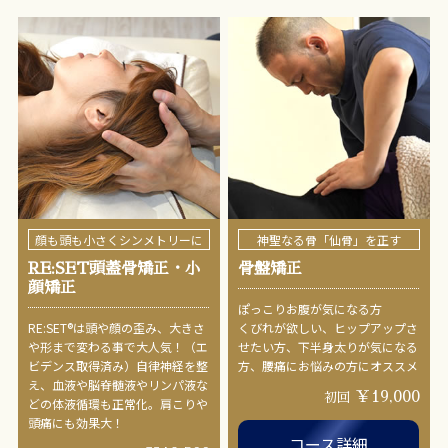
顔も頭も小さくシンメトリーに
神聖なる骨「仙骨」を正す
RE:SET頭蓋骨矯正・小
骨盤矯正
顔矯正
ぽっこりお腹が気になる方
RE:SET®︎は頭や顔の歪み、大きさ
くびれが欲しい、ヒップアップさ
や形まで変わる事で大人気！（エ
せたい方、下半身太りが気になる
ビデンス取得済み）自律神経を整
方、腰痛にお悩みの方にオススメ
え、血液や脳脊髄液やリンパ液な
￥19,000
初回
どの体液循環も正常化。肩こりや
頭痛にも効果大！
コース詳細