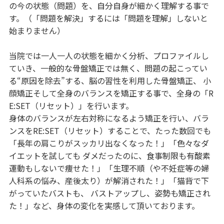
の今の状態（問題）を、自分自身が細かく理解する事で
す。（「問題を解決」するには「問題を理解」しないと
始まりません）
当院では一人一人の状態を細かく分析、プロファイルし
ていき、一般的な骨盤矯正では無く、問題の起こってい
る“原因を除去”する、脳の習性を利用した骨盤矯正、 小
顔矯正そして全身のバランスを矯正する事で、全身の「R
E:SET（リセット）」を行います。
身体のバランスが左右対称になるよう矯正を行い、バラ
ンスをRE:SET（リセット）することで、たった数回でも
「長年の肩こりがスッカリ出なくなった！」「色々なダ
イエットを試しても ダメだったのに、食事制限も有酸素
運動もしないで痩せた！」「生理不順（や不妊症等の婦
人科系の悩み、産後太り）が解消された！」「猫背で下
がっていたバストも、 バストアップし、姿勢も矯正され
た！」など、身体の変化を実感して頂いております。