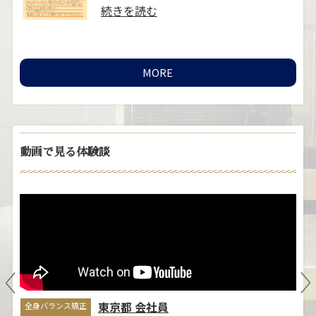
..
続きを読む
MORE
動画で見る体験談
ブライダルエステ矯正
全
自
そのこさん
ま
きっかけは、結婚式に向けての姿勢と
悩
小顔矯正に興味があり予約しました。
立ち姿には普段か……
≫続きを読
む
東京都 会社員
全身バランス矯正
全