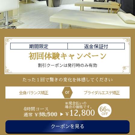
期間限定
返金保証付
初回体験
キャンペーン
割引クーポンは発行時のみ有効
たった１回で驚きの変化を体感してください
全身バランス矯正
ブライダルエステ矯正
※現金払いの
66
場合の価格です。
4時間コース
％
12,800
OFF
38,500
￥
通常 ￥
クーポンを見る