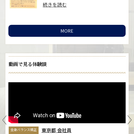
..
続きを読む
MORE
動画で見る体験談
ブライダルエステ矯正
全
自
そのこさん
ま
きっかけは、結婚式に向けての姿勢と
悩
小顔矯正に興味があり予約しました。
立ち姿には普段か……
≫続きを読
む
東京都 会社員
全身バランス矯正
全