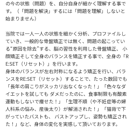
の今の状態（問題）を、自分自身が細かく理解する事で
す。（「問題を解決」するには「問題を理解」しないと
始まりません）
当院では一人一人の状態を細かく分析、プロファイルし
ていき、一般的な骨盤矯正では無く、問題の起こってい
る“原因を除去”する、脳の習性を利用した骨盤矯正、 小
顔矯正そして全身のバランスを矯正する事で、全身の「R
E:SET（リセット）」を行います。
身体のバランスが左右対称になるよう矯正を行い、バラ
ンスをRE:SET（リセット）することで、たった数回でも
「長年の肩こりがスッカリ出なくなった！」「色々なダ
イエットを試しても ダメだったのに、食事制限も有酸素
運動もしないで痩せた！」「生理不順（や不妊症等の婦
人科系の悩み、産後太り）が解消された！」「猫背で下
がっていたバストも、 バストアップし、姿勢も矯正され
た！」など、身体の変化を実感して頂いております。