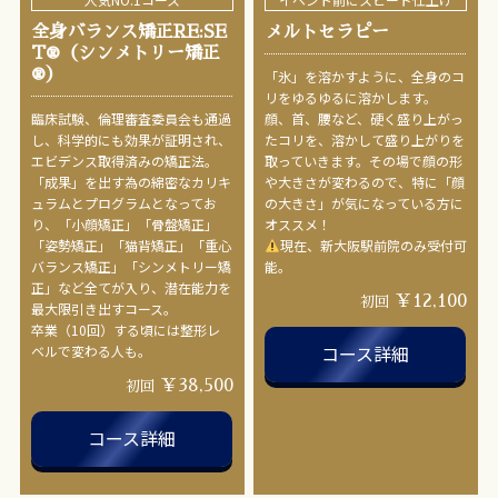
全身バランス矯正RE:SE
メルトセラピー
T®︎（シンメトリー矯正
®︎）
「氷」を溶かすように、全身のコ
リをゆるゆるに溶かします。
臨床試験、倫理審査委員会も通過
顔、首、腰など、硬く盛り上がっ
し、科学的にも効果が証明され、
たコリを、溶かして盛り上がりを
エビデンス取得済みの矯正法。
取っていきます。その場で顔の形
「成果」を出す為の綿密なカリキ
や大きさが変わるので、特に「顔
ュラムとプログラムとなってお
の大きさ」が気になっている方に
り、「小顔矯正」「骨盤矯正」
オススメ！
「姿勢矯正」「猫背矯正」「重心
現在、新大阪駅前院のみ受付可
バランス矯正」「シンメトリー矯
能。
正」など全てが入り、潜在能力を
￥12,100
初回
最大限引き出すコース。
卒業（10回）する頃には整形レ
コース詳細
ベルで変わる人も。
￥38,500
初回
コース詳細