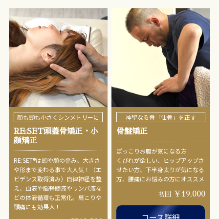
顔も頭も小さくシンメトリーに
神聖なる骨「仙骨」を正す
RE:SET頭蓋骨矯正・小
骨盤矯正
顔矯正
ぽっこりお腹が気になる方
RE:SET®︎は頭や顔の歪み、大きさ
くびれが欲しい、ヒップアップさ
や形まで変わる事で大人気！（エ
せたい方、下半身太りが気になる
ビデンス取得済み）自律神経を整
方、腰痛にお悩みの方にオススメ
え、血液や脳脊髄液やリンパ液な
￥19,000
初回
どの体液循環も正常化。肩こりや
頭痛にも効果大！
コース詳細