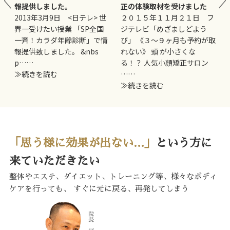
報提供しました。
正の体験取材を受けました
妊
2013年3月9日 <日テレ> 世
２０１５年１１月２１日 フ
界一受けたい授業 「SP全国
ジテレビ「めざましどよう
一斉！カラダ年齢診断」で情
び」 《３〜９ヶ月も予約が取
報提供致しました。 &nbs
れない》 頭 が小さくな
p……
る！？ 人気小顔矯正サロン
≫続きを読む
……
≫続きを読む
「思う様に効果が出ない…」
という方に
来ていただきたい
整体やエステ、ダイエット、トレーニング等、様々なボディ
ケアを行っても、
すぐに元に戻る、再発してしまう