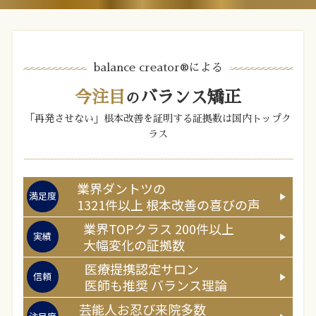
balance creator®︎による
今注目
バランス矯正
の
「再発させない」根本改善を証明する証拠数は国内トップク
ラス
業界ダントツの
満足度
1321
件以上
根本改善の喜びの声
業界TOPクラス
200
件以上
実績
大幅変化の証拠数
医療提携認定サロン
信頼
医師
も推奨
バランス理論
芸能人お忍び来院多数