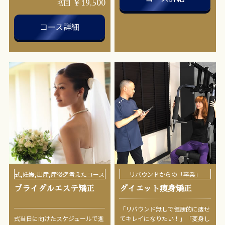
￥19,500
初回
コース詳細
式,妊娠,出産,産後迄考えたコース
リバウンドからの「卒業」
ブライダルエステ矯正
ダイエット痩身矯正
「リバウンド無しで健康的に痩せ
式当日に向けたスケジュールで進
てキレイになりたい！」「変身し