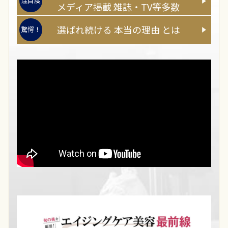
注目度
メディア
掲載
雑誌・TV等多数
選ばれ続ける
本当
の
理由
とは
驚愕！