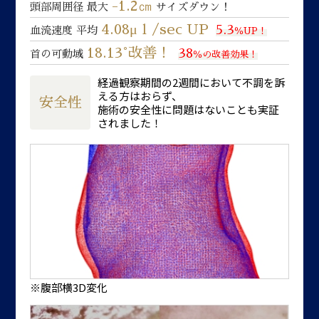
-1.2㎝
頭部周囲径 最大
サイズダウン！
4.08μｌ/sec UP
5.3
血流速度 平均
％UP！
18.13°改善！
38
首の可動域
％の改善効果！
経過観察期間の2週間において不調を訴
える方はおらず、
安全性
施術の安全性に問題はないことも実証
されました！
※腹部横3D変化