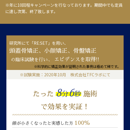
※年に10回程キャンペーンを行なっております。期間中でも定員
に達し次第、終了致します。
研究所にて「RE:SET」を用い、
頭蓋骨矯正、小顔矯正、骨盤矯正
エビデンスを取得!!
の臨床試験を行い、
※科学的に矯正効果が証明された事例は極めて稀です。
※試験実施：2020年10月 株式会社TFCラボにて
8
6
たった
分
秒
施術
で効果を実証！
100％
顔が小さくなったと実感した方