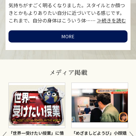
対
気持ちがすごく明るくなりました。スタイルとか顔つ
お
MORE
≫続
きとかもよりありたい自分に近づいている感じです。
灸
これまで、自分の身体はこういう体……
≫続きを読む
い
MORE
メディア掲載
ま
「世界一受けたい授業」に情
「めざましどようび」小顔矯