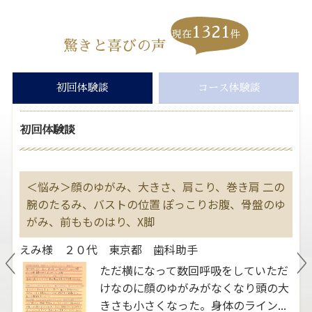
1321
現在
件
驚きと喜びの声
初回体験談
コース体験談
初回体験談
す
＜悩み＞顔のゆがみ、大きさ、肩こり、巻き肩 二の
＜
大
腕のたるみ、バストの位置 ぽっこりお腹、骨盤のゆ
２
善
がみ、前もものはり、X脚
よ
えみ様 ２０代 東京都 歯科助手
ま
ただ横になって数回呼吸をしていただ
いう
けなのに顔のゆがみがなくなり頭の大
。ふ
きさも小さくなった。身体のライン...