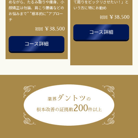
めながら、たるみ取りや痩身、小
て周りをビックリさせたい！」と
顔矯正は勿論、肩こり腰痛などの
いう方に特にお勧め
お悩みまで" "根本的に"アプロー
￥38,500
初回
チ
￥38,500
初回
コース詳細
コース詳細
ダントツ
業界
の
200
根本改善の証拠数
件以上