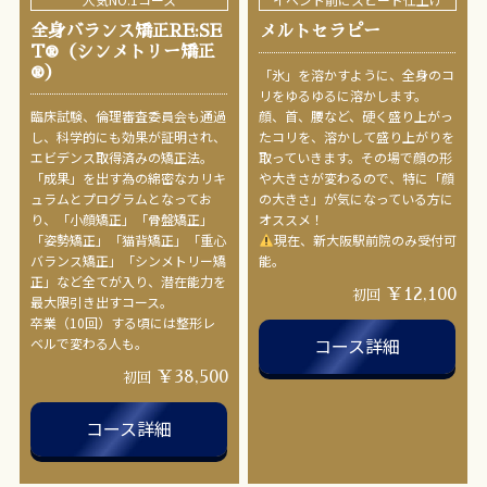
全身バランス矯正RE:SE
メルトセラピー
T®︎（シンメトリー矯正
®︎）
「氷」を溶かすように、全身のコ
リをゆるゆるに溶かします。
臨床試験、倫理審査委員会も通過
顔、首、腰など、硬く盛り上がっ
し、科学的にも効果が証明され、
たコリを、溶かして盛り上がりを
エビデンス取得済みの矯正法。
取っていきます。その場で顔の形
「成果」を出す為の綿密なカリキ
や大きさが変わるので、特に「顔
ュラムとプログラムとなってお
の大きさ」が気になっている方に
り、「小顔矯正」「骨盤矯正」
オススメ！
「姿勢矯正」「猫背矯正」「重心
現在、新大阪駅前院のみ受付可
バランス矯正」「シンメトリー矯
能。
正」など全てが入り、潜在能力を
￥12,100
初回
最大限引き出すコース。
卒業（10回）する頃には整形レ
コース詳細
ベルで変わる人も。
￥38,500
初回
コース詳細