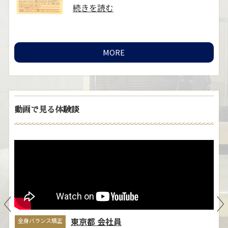
..
続きを読む
MORE
動画で見る体験談
ブライダルエステ矯正
全
自
そのこさん
ま
きっかけは、結婚式に向けての姿勢と
悩
小顔矯正に興味があり予約しました。
立ち姿には普段か……
≫続きを読
む
東京都 会社員
全身バランス矯正
全