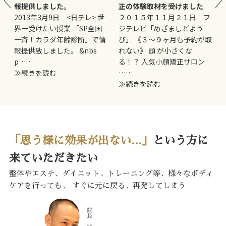
報提供しました。
正の体験取材を受けました
妊
2013年3月9日 <日テレ> 世
２０１５年１１月２１日 フ
界一受けたい授業 「SP全国
ジテレビ「めざましどよう
一斉！カラダ年齢診断」で情
び」 《３〜９ヶ月も予約が取
報提供致しました。 &nbs
れない》 頭 が小さくな
p……
る！？ 人気小顔矯正サロン
≫続きを読む
……
≫続きを読む
「思う様に効果が出ない…」
という方に
来ていただきたい
整体やエステ、ダイエット、トレーニング等、様々なボディ
ケアを行っても、
すぐに元に戻る、再発してしまう