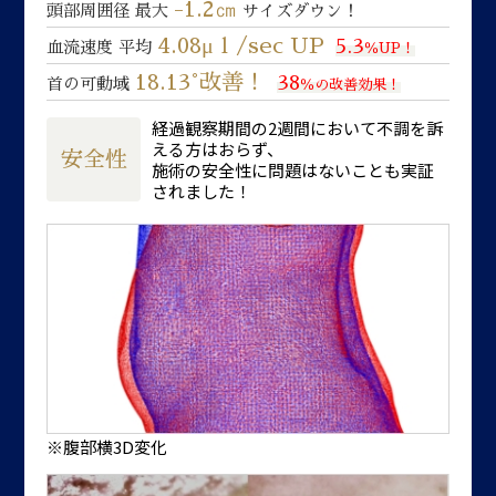
-1.2㎝
頭部周囲径 最大
サイズダウン！
4.08μｌ/sec UP
5.3
血流速度 平均
％UP！
18.13°改善！
38
首の可動域
％の改善効果！
経過観察期間の2週間において不調を訴
える方はおらず、
安全性
施術の安全性に問題はないことも実証
されました！
※腹部横3D変化