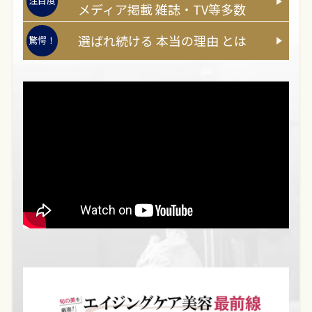
注目度
メディア
掲載
雑誌・TV等多数
選ばれ続ける
本当
の
理由
とは
驚愕！