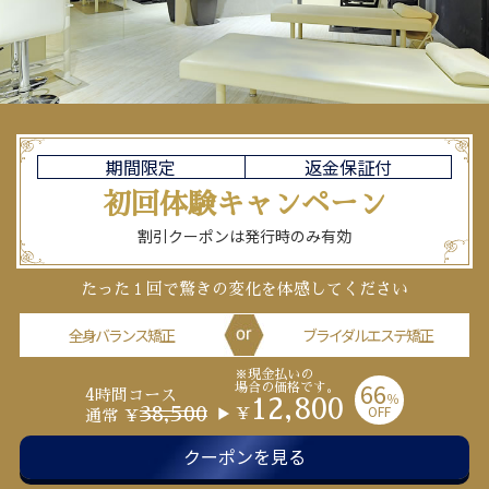
期間限定
返金保証付
初回体験
キャンペーン
割引クーポンは発行時のみ有効
たった１回で驚きの変化を体感してください
全身バランス矯正
ブライダルエステ矯正
※現金払いの
66
場合の価格です。
4時間コース
％
12,800
OFF
38,500
￥
通常 ￥
クーポンを見る