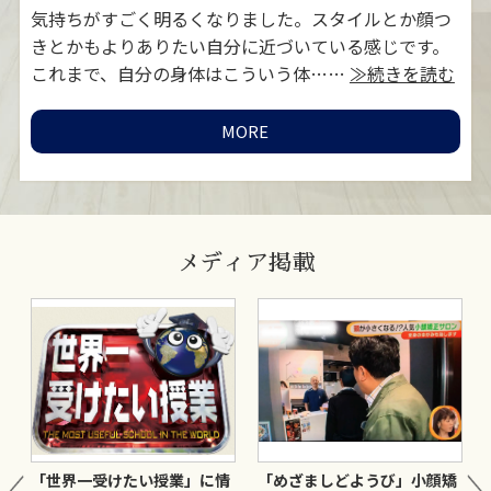
対
気持ちがすごく明るくなりました。スタイルとか顔つ
お
MORE
≫続
きとかもよりありたい自分に近づいている感じです。
灸
これまで、自分の身体はこういう体……
≫続きを読む
い
MORE
メディア掲載
ま
「世界一受けたい授業」に情
「めざましどようび」小顔矯