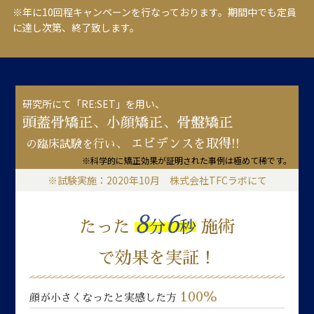
※年に10回程キャンペーンを行なっております。期間中でも定員
に達し次第、終了致します。
研究所にて「RE:SET」を用い、
頭蓋骨矯正、小顔矯正、骨盤矯正
エビデンスを取得!!
の臨床試験を行い、
※科学的に矯正効果が証明された事例は極めて稀です。
※試験実施：2020年10月 株式会社TFCラボにて
8
6
たった
分
秒
施術
で効果を実証！
100％
顔が小さくなったと実感した方