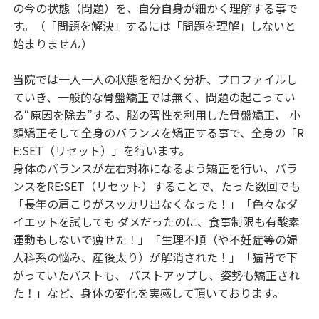
の今の状態（問題）を、自分自身が細かく理解する事で
す。（「問題を解決」するには「問題を理解」しないと
始まりません）
当院では一人一人の状態を細かく分析、プロファイルし
ていき、一般的な骨盤矯正では無く、問題の起こってい
る“原因を除去”する、脳の習性を利用した骨盤矯正、 小
顔矯正そして全身のバランスを矯正する事で、全身の「R
E:SET（リセット）」を行います。
身体のバランスが左右対称になるよう矯正を行い、バラ
ンスをRE:SET（リセット）することで、たった数回でも
「長年の肩こりがスッカリ出なくなった！」「色々なダ
イエットを試しても ダメだったのに、食事制限も有酸素
運動もしないで痩せた！」「生理不順（や不妊症等の婦
人科系の悩み、産後太り）が解消された！」「猫背で下
がっていたバストも、 バストアップし、姿勢も矯正され
た！」など、身体の変化を実感して頂いております。