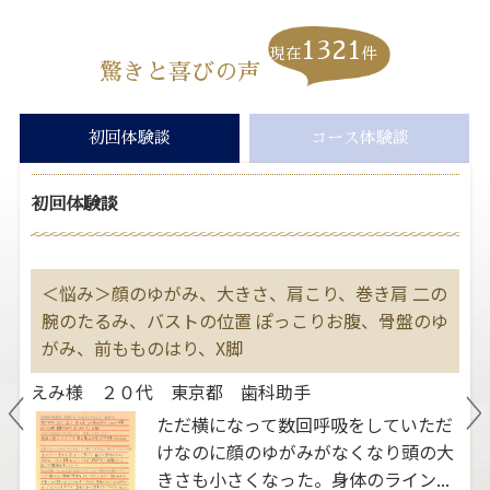
1321
現在
件
驚きと喜びの声
初回体験談
コース体験談
初回体験談
す
＜悩み＞顔のゆがみ、大きさ、肩こり、巻き肩 二の
＜
大
腕のたるみ、バストの位置 ぽっこりお腹、骨盤のゆ
２
善
がみ、前もものはり、X脚
よ
えみ様 ２０代 東京都 歯科助手
ま
ただ横になって数回呼吸をしていただ
いう
けなのに顔のゆがみがなくなり頭の大
。ふ
きさも小さくなった。身体のライン...