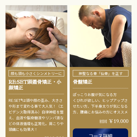
顔も頭も小さくシンメトリーに
神聖なる骨「仙骨」を正す
RE:SET頭蓋骨矯正・小
骨盤矯正
顔矯正
ぽっこりお腹が気になる方
RE:SET®︎は頭や顔の歪み、大きさ
くびれが欲しい、ヒップアップさ
や形まで変わる事で大人気！（エ
せたい方、下半身太りが気になる
ビデンス取得済み）自律神経を整
方、腰痛にお悩みの方にオススメ
え、血液や脳脊髄液やリンパ液な
￥19,000
初回
どの体液循環も正常化。肩こりや
頭痛にも効果大！
コース詳細