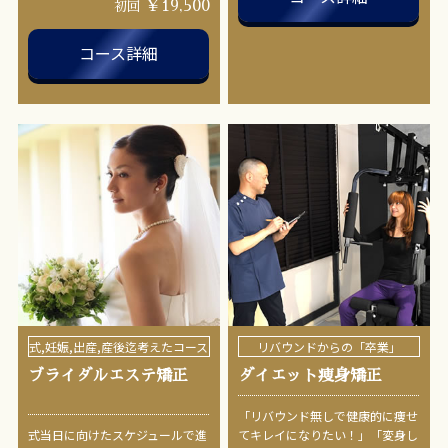
￥19,500
初回
コース詳細
式,妊娠,出産,産後迄考えたコース
リバウンドからの「卒業」
ブライダルエステ矯正
ダイエット痩身矯正
「リバウンド無しで健康的に痩せ
式当日に向けたスケジュールで進
てキレイになりたい！」「変身し