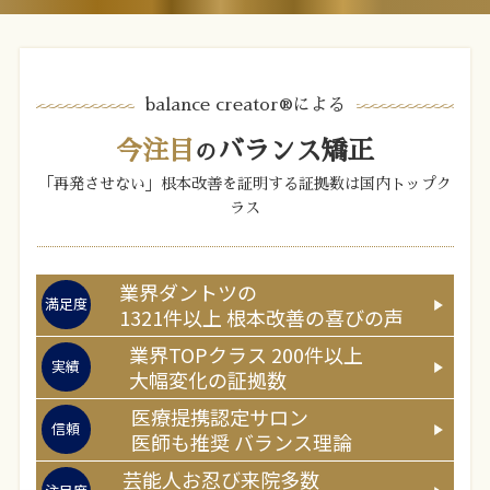
balance creator®︎による
今注目
バランス矯正
の
「再発させない」根本改善を証明する証拠数は国内トップク
ラス
業界ダントツの
満足度
1321
件以上
根本改善の喜びの声
業界TOPクラス
200
件以上
実績
大幅変化の証拠数
医療提携認定サロン
信頼
医師
も推奨
バランス理論
芸能人お忍び来院多数