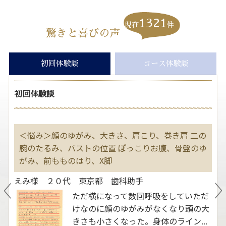
1321
現在
件
驚きと喜びの声
初回体験談
コース体験談
初回体験談
す
＜悩み＞顔のゆがみ、大きさ、肩こり、巻き肩 二の
＜
大
腕のたるみ、バストの位置 ぽっこりお腹、骨盤のゆ
２
善
がみ、前もものはり、X脚
よ
えみ様 ２０代 東京都 歯科助手
ま
ただ横になって数回呼吸をしていただ
いう
けなのに顔のゆがみがなくなり頭の大
。ふ
きさも小さくなった。身体のライン...