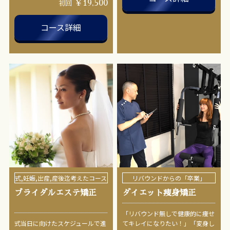
￥19,500
初回
コース詳細
式,妊娠,出産,産後迄考えたコース
リバウンドからの「卒業」
ブライダルエステ矯正
ダイエット痩身矯正
「リバウンド無しで健康的に痩せ
式当日に向けたスケジュールで進
てキレイになりたい！」「変身し