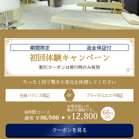
期間限定
返金保証付
初回体験
キャンペーン
割引クーポンは発行時のみ有効
たった１回で驚きの変化を体感してください
全身バランス矯正
ブライダルエステ矯正
※現金払いの
66
場合の価格です。
4時間コース
％
12,800
OFF
38,500
￥
通常 ￥
クーポンを見る