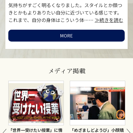
対
気持ちがすごく明るくなりました。スタイルとか顔つ
お
MORE
≫続
きとかもよりありたい自分に近づいている感じです。
灸
これまで、自分の身体はこういう体……
≫続きを読む
い
MORE
メディア掲載
ま
「世界一受けたい授業」に情
「めざましどようび」小顔矯