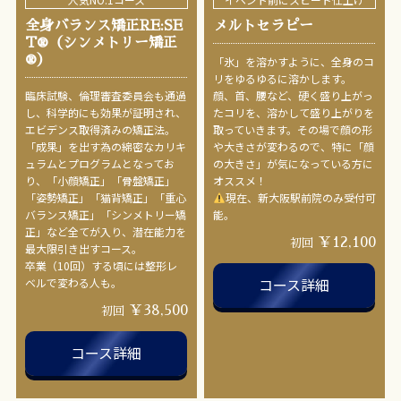
全身バランス矯正RE:SE
メルトセラピー
T®︎（シンメトリー矯正
®︎）
「氷」を溶かすように、全身のコ
リをゆるゆるに溶かします。
臨床試験、倫理審査委員会も通過
顔、首、腰など、硬く盛り上がっ
し、科学的にも効果が証明され、
たコリを、溶かして盛り上がりを
エビデンス取得済みの矯正法。
取っていきます。その場で顔の形
「成果」を出す為の綿密なカリキ
や大きさが変わるので、特に「顔
ュラムとプログラムとなってお
の大きさ」が気になっている方に
り、「小顔矯正」「骨盤矯正」
オススメ！
「姿勢矯正」「猫背矯正」「重心
現在、新大阪駅前院のみ受付可
バランス矯正」「シンメトリー矯
能。
正」など全てが入り、潜在能力を
￥12,100
初回
最大限引き出すコース。
卒業（10回）する頃には整形レ
コース詳細
ベルで変わる人も。
￥38,500
初回
コース詳細