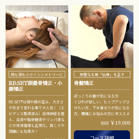
顔も頭も小さくシンメトリーに
神聖なる骨「仙骨」を正す
RE:SET頭蓋骨矯正・小
骨盤矯正
顔矯正
ぽっこりお腹が気になる方
RE:SET®︎は頭や顔の歪み、大きさ
くびれが欲しい、ヒップアップさ
や形まで変わる事で大人気！（エ
せたい方、下半身太りが気になる
ビデンス取得済み）自律神経を整
方、腰痛にお悩みの方にオススメ
え、血液や脳脊髄液やリンパ液な
￥19,000
初回
どの体液循環も正常化。肩こりや
頭痛にも効果大！
コース詳細