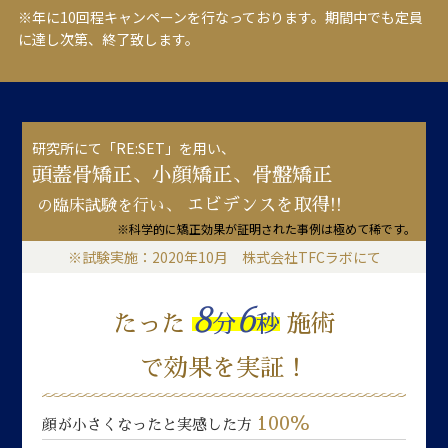
※年に10回程キャンペーンを行なっております。期間中でも定員
に達し次第、終了致します。
研究所にて「RE:SET」を用い、
頭蓋骨矯正、小顔矯正、骨盤矯正
エビデンスを取得!!
の臨床試験を行い、
※科学的に矯正効果が証明された事例は極めて稀です。
※試験実施：2020年10月 株式会社TFCラボにて
8
6
たった
分
秒
施術
で効果を実証！
100％
顔が小さくなったと実感した方