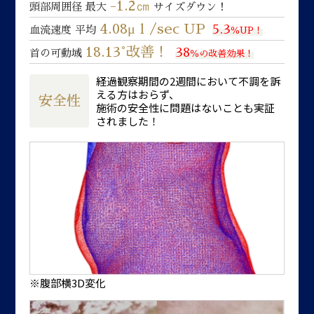
-1.2㎝
頭部周囲径 最大
サイズダウン！
4.08μｌ/sec UP
5.3
血流速度 平均
％UP！
18.13°改善！
38
首の可動域
％の改善効果！
経過観察期間の2週間において不調を訴
える方はおらず、
安全性
施術の安全性に問題はないことも実証
されました！
※腹部横3D変化