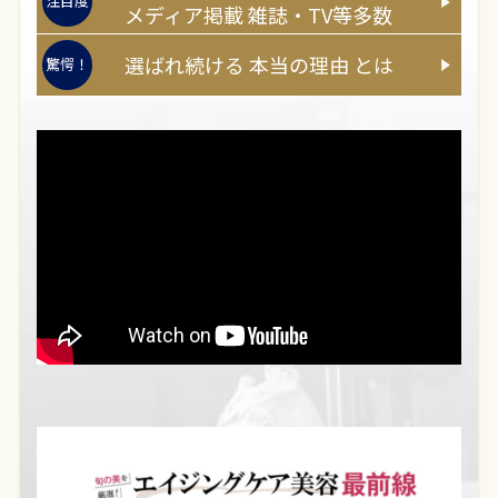
注目度
メディア
掲載
雑誌・TV等多数
選ばれ続ける
本当
の
理由
とは
驚愕！