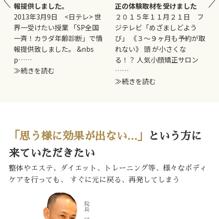
報提供しました。
正の体験取材を受けました
妊
2013年3月9日 <日テレ> 世
２０１５年１１月２１日 フ
界一受けたい授業 「SP全国
ジテレビ「めざましどよう
一斉！カラダ年齢診断」で情
び」 《３〜９ヶ月も予約が取
報提供致しました。 &nbs
れない》 頭 が小さくな
p……
る！？ 人気小顔矯正サロン
≫続きを読む
……
≫続きを読む
「思う様に効果が出ない…」
という方に
来ていただきたい
整体やエステ、ダイエット、トレーニング等、様々なボディ
ケアを行っても、
すぐに元に戻る、再発してしまう