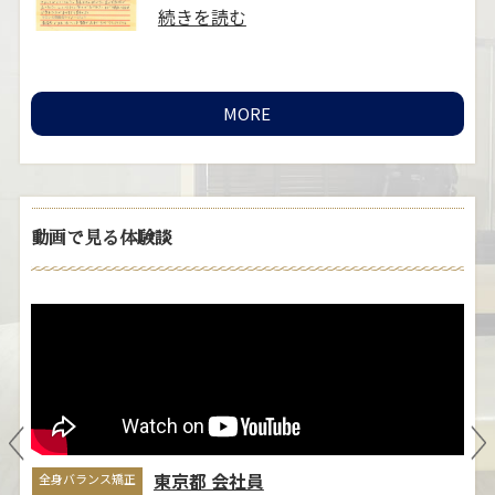
..
続きを読む
MORE
動画で見る体験談
ブライダルエステ矯正
全
自
そのこさん
ま
きっかけは、結婚式に向けての姿勢と
悩
小顔矯正に興味があり予約しました。
立ち姿には普段か……
≫続きを読
む
東京都 会社員
全身バランス矯正
全