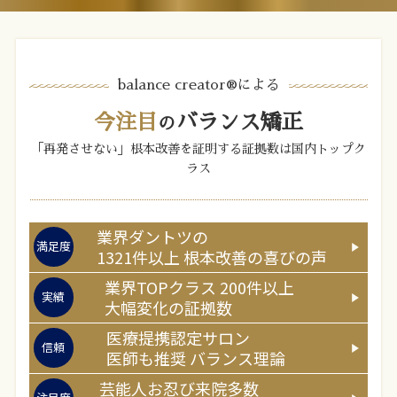
balance creator®︎による
今注目
バランス矯正
の
「再発させない」根本改善を証明する証拠数は国内トップク
ラス
業界ダントツの
満足度
1321
件以上
根本改善の喜びの声
業界TOPクラス
200
件以上
実績
大幅変化の証拠数
医療提携認定サロン
信頼
医師
も推奨
バランス理論
芸能人お忍び来院多数