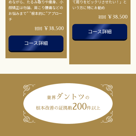
めながら、たるみ取りや痩身、小
て周りをビックリさせたい！」と
顔矯正は勿論、肩こり腰痛などの
いう方に特にお勧め
お悩みまで" "根本的に"アプロー
￥38,500
初回
チ
￥38,500
初回
コース詳細
コース詳細
ダントツ
業界
の
200
根本改善の証拠数
件以上