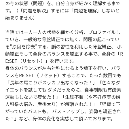
の今の状態（問題）を、自分自身が細かく理解する事で
す。（「問題を解決」するには「問題を理解」しないと
始まりません）
当院では一人一人の状態を細かく分析、プロファイルし
ていき、一般的な骨盤矯正では無く、問題の起こってい
る“原因を除去”する、脳の習性を利用した骨盤矯正、 小
顔矯正そして全身のバランスを矯正する事で、全身の「R
E:SET（リセット）」を行います。
身体のバランスが左右対称になるよう矯正を行い、バラ
ンスをRE:SET（リセット）することで、たった数回でも
「長年の肩こりがスッカリ出なくなった！」「色々なダ
イエットを試しても ダメだったのに、食事制限も有酸素
運動もしないで痩せた！」「生理不順（や不妊症等の婦
人科系の悩み、産後太り）が解消された！」「猫背で下
がっていたバストも、 バストアップし、姿勢も矯正され
た！」など、身体の変化を実感して頂いております。