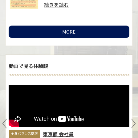
..
続きを読む
MORE
動画で見る体験談
ブライダルエステ矯正
全
自
そのこさん
ま
きっかけは、結婚式に向けての姿勢と
悩
小顔矯正に興味があり予約しました。
立ち姿には普段か……
≫続きを読
む
東京都 会社員
全身バランス矯正
全