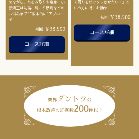
めながら、たるみ取りや痩身、小
て周りをビックリさせたい！」と
顔矯正は勿論、肩こり腰痛などの
いう方に特にお勧め
お悩みまで" "根本的に"アプロー
￥38,500
初回
チ
￥38,500
初回
コース詳細
コース詳細
ダントツ
業界
の
200
根本改善の証拠数
件以上