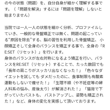
の今の状態（問題）を、自分自身が細かく理解する事で
す。（「問題を解決」するには「問題を理解」しないと
始まりません）
当院では一人一人の状態を細かく分析、プロファイルし
ていき、一般的な骨盤矯正では無く、問題の起こってい
る“原因を除去”する、脳の習性を利用した骨盤矯正、 小
顔矯正そして全身のバランスを矯正する事で、全身の「R
E:SET（リセット）」を行います。
身体のバランスが左右対称になるよう矯正を行い、バラ
ンスをRE:SET（リセット）することで、たった数回でも
「長年の肩こりがスッカリ出なくなった！」「色々なダ
イエットを試しても ダメだったのに、食事制限も有酸素
運動もしないで痩せた！」「生理不順（や不妊症等の婦
人科系の悩み、産後太り）が解消された！」「猫背で下
がっていたバストも、 バストアップし、姿勢も矯正され
た！」など、身体の変化を実感して頂いております。