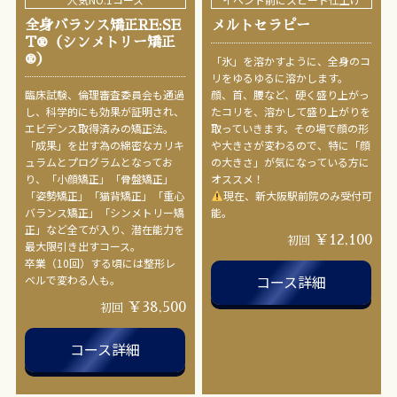
全身バランス矯正RE:SE
メルトセラピー
T®︎（シンメトリー矯正
®︎）
「氷」を溶かすように、全身のコ
リをゆるゆるに溶かします。
臨床試験、倫理審査委員会も通過
顔、首、腰など、硬く盛り上がっ
し、科学的にも効果が証明され、
たコリを、溶かして盛り上がりを
エビデンス取得済みの矯正法。
取っていきます。その場で顔の形
「成果」を出す為の綿密なカリキ
や大きさが変わるので、特に「顔
ュラムとプログラムとなってお
の大きさ」が気になっている方に
り、「小顔矯正」「骨盤矯正」
オススメ！
「姿勢矯正」「猫背矯正」「重心
現在、新大阪駅前院のみ受付可
バランス矯正」「シンメトリー矯
能。
正」など全てが入り、潜在能力を
￥12,100
初回
最大限引き出すコース。
卒業（10回）する頃には整形レ
コース詳細
ベルで変わる人も。
￥38,500
初回
コース詳細