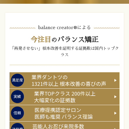
balance creator®︎による
今注目
バランス矯正
の
「再発させない」根本改善を証明する証拠数は国内トップク
ラス
業界ダントツの
満足度
1321
件以上
根本改善の喜びの声
業界TOPクラス
200
件以上
実績
大幅変化の証拠数
医療提携認定サロン
信頼
医師
も推奨
バランス理論
芸能人お忍び来院多数