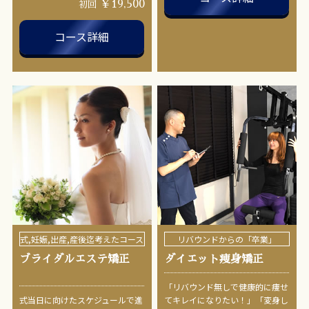
￥19,500
初回
コース詳細
式,妊娠,出産,産後迄考えたコース
リバウンドからの「卒業」
ブライダルエステ矯正
ダイエット痩身矯正
「リバウンド無しで健康的に痩せ
式当日に向けたスケジュールで進
てキレイになりたい！」「変身し