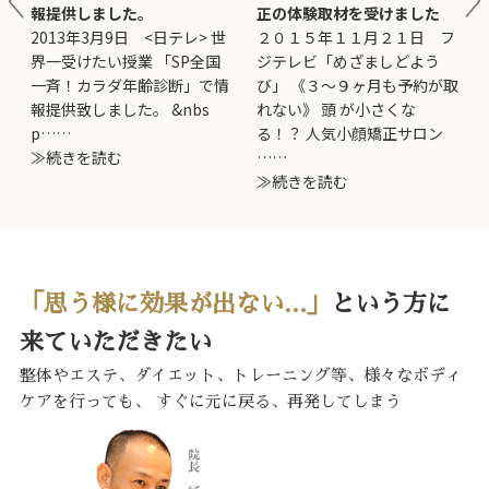
報提供しました。
正の体験取材を受けました
妊
2013年3月9日 <日テレ> 世
２０１５年１１月２１日 フ
界一受けたい授業 「SP全国
ジテレビ「めざましどよう
一斉！カラダ年齢診断」で情
び」 《３〜９ヶ月も予約が取
報提供致しました。 &nbs
れない》 頭 が小さくな
p……
る！？ 人気小顔矯正サロン
≫続きを読む
……
≫続きを読む
「思う様に効果が出ない…」
という方に
来ていただきたい
整体やエステ、ダイエット、トレーニング等、様々なボディ
ケアを行っても、
すぐに元に戻る、再発してしまう