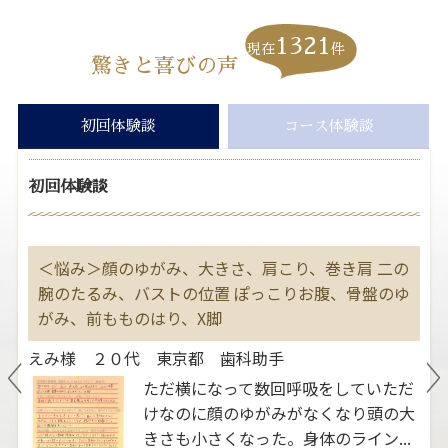
1321
現在
件
驚きと喜びの声
初回体験談
コース体験談
初回体験談
す
＜悩み＞顔のゆがみ、大きさ、肩こり、巻き肩 二の
＜
大
腕のたるみ、バストの位置 ぽっこりお腹、骨盤のゆ
２
善
がみ、前もものはり、X脚
よ
えみ様 ２０代 東京都 歯科助手
ま
ただ横になって数回呼吸をしていただ
いう
けなのに顔のゆがみがなくなり頭の大
。ふ
きさも小さくなった。身体のライン...