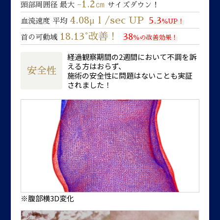
-1.2㎝
頭部周囲径 最大
サイズダウン！
4.08μｌ/sec UP
5.3
血流速度 平均
％UP！
18.13°改善！
38
首の可動域
％の改善効果！
経過観察期間の2週間において不調を訴
える方はおらず、
安全性
施術の安全性に問題はないことも実証
されました！
※腹部横3D変化