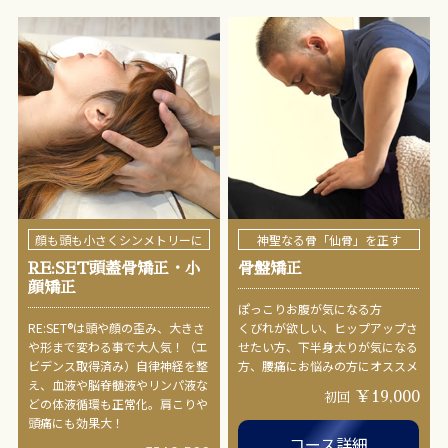
顔も頭も小さくシンメトリーに
神聖なる骨「仙骨」を正す
RE:SET頭蓋骨矯正・小
骨盤矯正
顔矯正
ぽっこりお腹が気になる方
RE:SET®︎は頭や顔の歪み、大きさ
くびれが欲しい、ヒップアップさ
や形まで変わる事で大人気！（エ
せたい方、下半身太りが気になる
ビデンス取得済み）自律神経を整
方、腰痛にお悩みの方にオススメ
え、血液や脳脊髄液やリンパ液な
￥19,000
初回
どの体液循環も正常化。肩こりや
頭痛にも効果大！
コース詳細