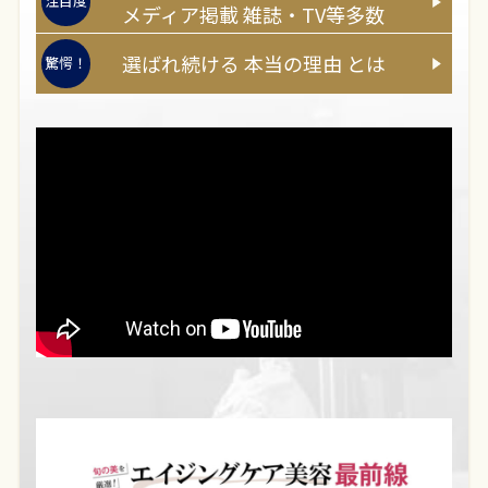
注目度
メディア
掲載
雑誌・TV等多数
選ばれ続ける
本当
の
理由
とは
驚愕！