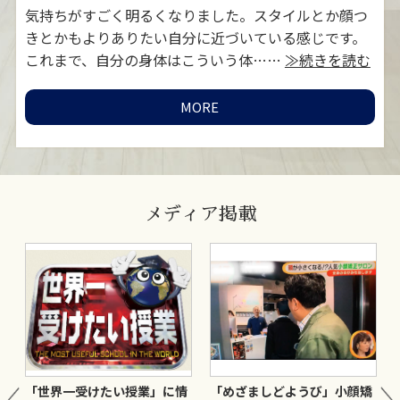
対
気持ちがすごく明るくなりました。スタイルとか顔つ
お
MORE
≫続
きとかもよりありたい自分に近づいている感じです。
灸
これまで、自分の身体はこういう体……
≫続きを読む
い
MORE
メディア掲載
ま
「世界一受けたい授業」に情
「めざましどようび」小顔矯