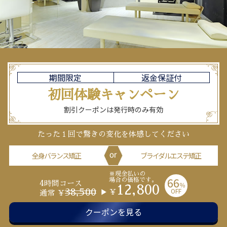
期間限定
返金保証付
初回体験
キャンペーン
割引クーポンは発行時のみ有効
たった１回で驚きの変化を体感してください
全身バランス矯正
ブライダルエステ矯正
※現金払いの
66
場合の価格です。
4時間コース
％
12,800
OFF
38,500
￥
通常 ￥
クーポンを見る