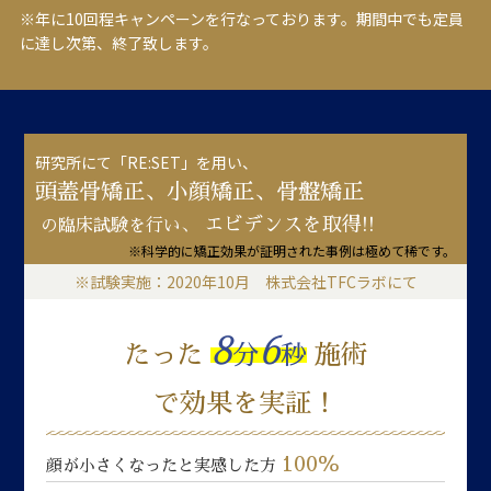
※年に10回程キャンペーンを行なっております。期間中でも定員
に達し次第、終了致します。
研究所にて「RE:SET」を用い、
頭蓋骨矯正、小顔矯正、骨盤矯正
エビデンスを取得!!
の臨床試験を行い、
※科学的に矯正効果が証明された事例は極めて稀です。
※試験実施：2020年10月 株式会社TFCラボにて
8
6
たった
分
秒
施術
で効果を実証！
100％
顔が小さくなったと実感した方