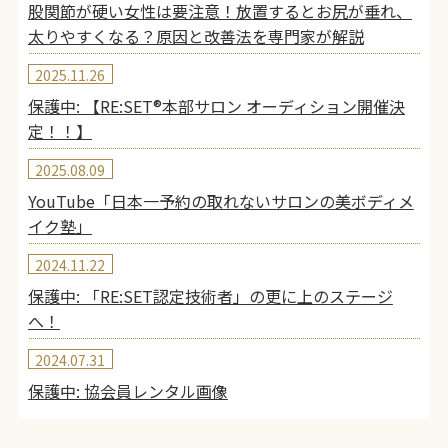
股関節が硬い女性は要注意！放置するとお尻が垂れ、
太りやすくなる？原因と改善法を専門家が解説
2025.11.26
保護中: 【RE:SET®︎本部サロン オーディション開催決
定！！】
2025.08.09
YouTube「日本一予約の取れないサロンの美ボディメ
イク塾」
2024.11.22
保護中: 「RE:SET認定技術者」の更に上のステージ
へ！
2024.07.31
保護中: 協会員レンタル画像